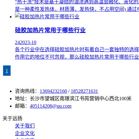
“热干洗”技术是基于凝结的油渍遇到高温会融化、液化
是一种柔性发热体，材质薄，发热快，不占用空间) 通过电热
硅胶加热片常用于哪些行业
24
2023-10
各个行业中在选择硅胶加热片时有着自己一套独特的选择
作用它的地位不可忽视，那么硅胶加热片常用于哪些行业
1
咨询热线：
13694232160
/
18528271631
地址：长沙市望城区南璟滨江书苑营销中心西北100米
邮箱：
405114208@qq.com
关于远扬
关于我们
企业文化