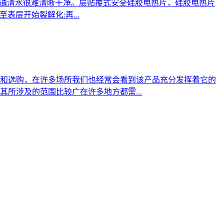
普通清水很难清晰干净。层贴覆式安全硅胶电热片，硅胶电热片
表层开始裂解化:再...
和选购，在许多场所我们也经常会看到该产品充分发挥着它的
所涉及的范围比较广在许多地方都需...