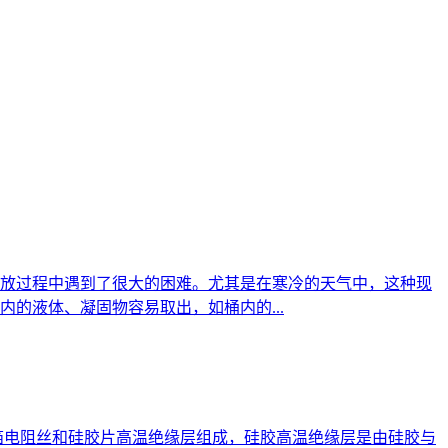
放过程中遇到了很大的困难。尤其是在寒冷的天气中，这种现
的液体、凝固物容易取出，如桶内的...
箔电阻丝和硅胶片高温绝缘层组成，硅胶高温绝缘层是由硅胶与