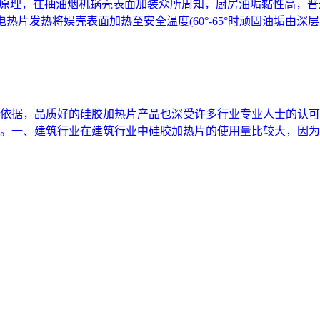
的原理，在抽油烟机蜗壳表面加装众所周知，厨房油垢黏性高，
片发热将娱壳表面加热至安全温度(60°-65°时顽固油垢由深层至
依据，品质好的硅胶加热片产品也深受许多行业专业人士的认可
。一、建筑行业在建筑行业中硅胶加热片的使用量比较大，因为其