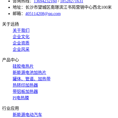
咨询热线：
13694232160
/
18528271631
地址：长沙市望城区南璟滨江书苑营销中心西北100米
邮箱：
405114208@qq.com
关于远扬
关于我们
企业文化
企业资质
企业风采
产品中心
硅胶电热片
新能源电池加热片
罐体、管道、加热带
热转印加热器
带铝板加热器
PI电热膜
行业应用
新能源电动汽车